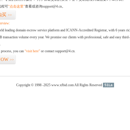
流程可
“点击这里”
查看或咨询support@4.cn。
购买
>>
erview:
orld leading domain escrow service platform and ICANN-Accredited Registrar, with 6 years ri
 transaction volume every year. We promise our clients with professional, safe and easy third-
.
d process, you can
“visit here”
or contact support@4.cn.
NOW
>>
Copyright © 1998 -2025 www.xfbid.com All Rights Reserved
51La