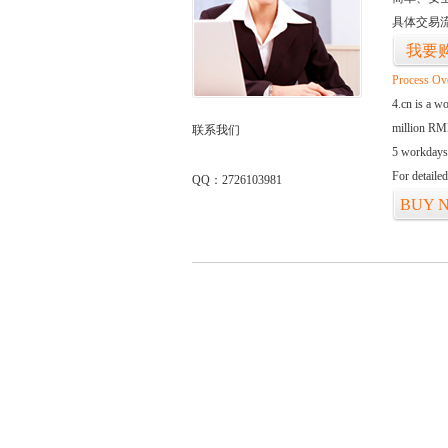
具体交易
我要
Process Ov
4.cn is a w
million RMB
联系我们
5 workdays
For detaile
QQ：2726103981
BUY 