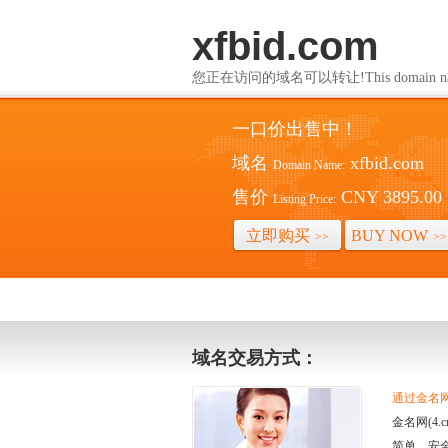
xfbid.com
您正在访问的域名可以转让!This domain name i
一口价出售中！
域名
xfbid.com
Domain Name:
售价
CNY 3895.00
Listing Price:
立即购买
BUY NOW
>>
>>
域名交易方式：
通过金名网(
金名网(4
简单、安